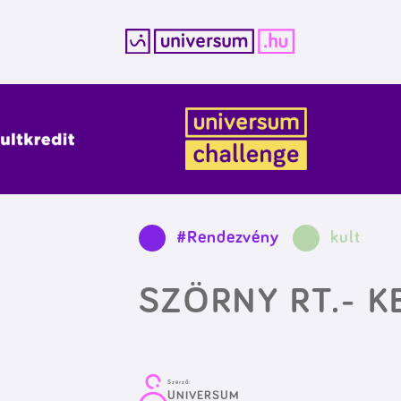
Kilépés
a
tartalomba
#Rendezvény
kult
SZÖRNY RT.- 
Szerző:
UNIVERSUM