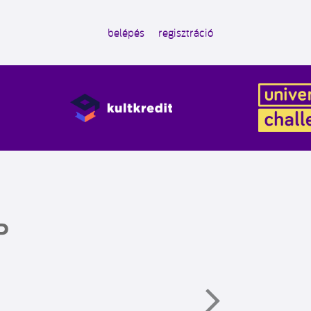
belépés
regisztráció
P