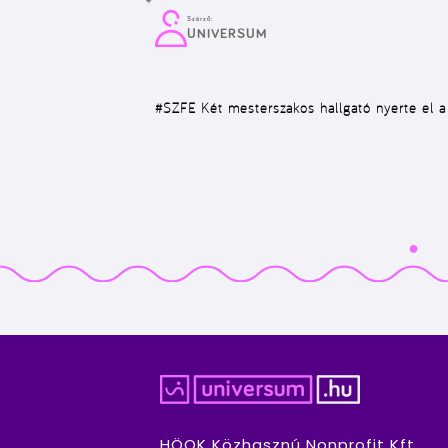
Szerző:
UNIVERSUM
#SZFE
Két mesterszakos hallgató nyerte el a l
HÖOK Közhasznú Nonprofit Kft.