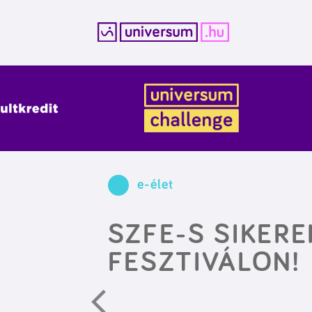
Kilépés
a
tartalomba
e-élet
SZFE-S SIKER
FESZTIVÁLON!