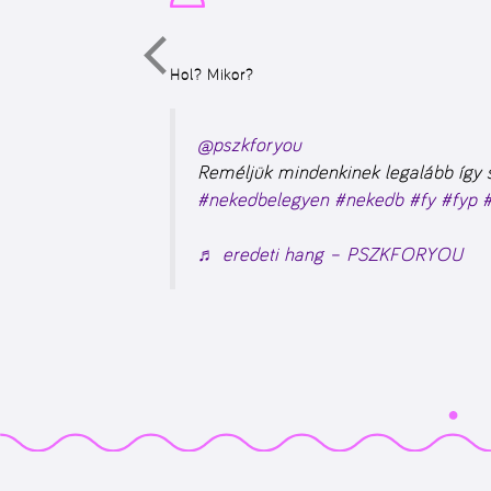
Hol? Mikor?
@pszkforyou
Reméljük mindenkinek legalább így si
#nekedbelegyen
#nekedb
#fy
#fyp
♬ eredeti hang – PSZKFORYOU