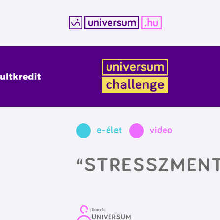
Kilépés
a
tartalomba
e-élet
video
“STRESSZMENT
Szerző:
UNIVERSUM