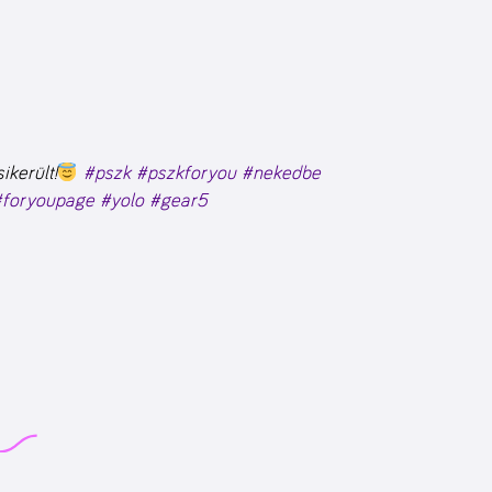
került!
#pszk
#pszkforyou
#nekedbe
#foryoupage
#yolo
#gear5