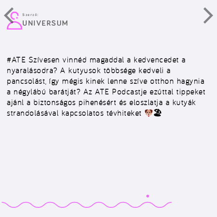
Szerző:
UNIVERSUM
#ATE
Szívesen vinnéd magaddal a kedvencedet a
nyaralásodra? A kutyusok többsége kedveli a
pancsolást, így mégis kinek lenne szíve otthon hagynia
a négylábú barátját? Az ATE Podcastje ezúttal tippeket
ajánl a biztonságos pihenésért és eloszlatja a kutyák
strandolásával kapcsolatos tévhiteket
🏖