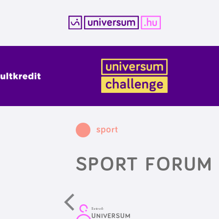
Kilépés
a
tartalomba
sport
SPORT FORUM
Szerző:
UNIVERSUM