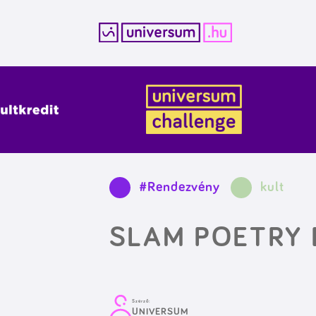
Kilépés
a
tartalomba
#Rendezvény
kult
SLAM POETRY
Szerző:
UNIVERSUM