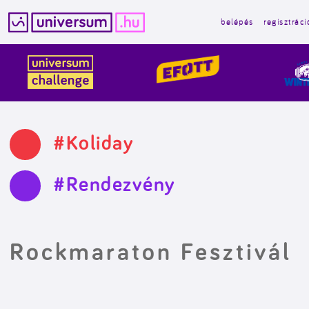
belépés
regisztráci
Kilépés
a
tartalomba
#Koliday
#Rendezvény
Rockmaraton Fesztivál