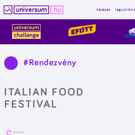
belépés
regisztráci
Kilépés
a
tartalomba
#Rendezvény
ITALIAN FOOD
FESTIVAL
Szerző: