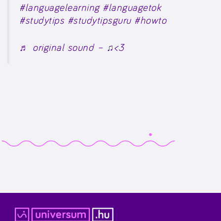
#languagelearning
#languagetok
#studytips
#studytipsguru
#howto
♬ original sound – ♫︎<3