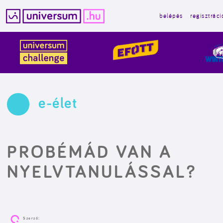
belépés
regisztráci
Kilépés
a
tartalomba
e-élet
PROBÉMÁD VAN A
NYELVTANULÁSSAL?
Szerző: