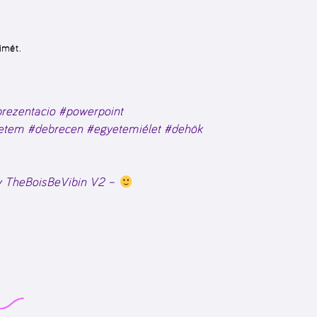
imét.
rezentacio
#powerpoint
etem
#debrecen
#egyetemiélet
#dehök
y TheBoisBeVibin V2 –