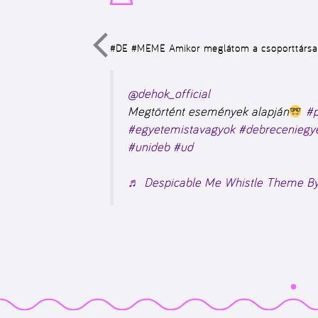
#DE #MEME
Amikor meglátom a csoporttársa
@dehok_official
Megtörtént események alapján
#p
#egyetemistavagyok
#debreceniegy
#unideb
#ud
♬ Despicable Me Whistle Theme B