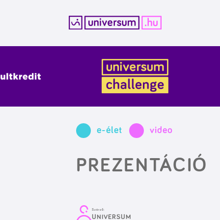
Kilépés
a
tartalomba
e-élet
video
PREZENTÁCIÓ
Szerző:
UNIVERSUM