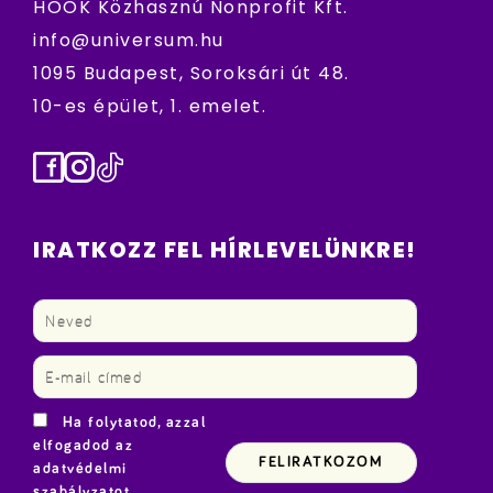
HÖOK Közhasznú Nonprofit Kft.
info@universum.hu
1095 Budapest, Soroksári út 48.
10-es épület, 1. emelet.
Facebook
Instagram
TikTok
IRATKOZZ FEL HÍRLEVELÜNKRE!
Ha folytatod, azzal
elfogadod az
adatvédelmi
szabályzatot