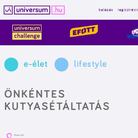
belépés
regisztráci
Kilépés
a
tartalomba
e-élet
lifestyle
ÖNKÉNTES
KUTYASÉTÁLTATÁS
Szerző: