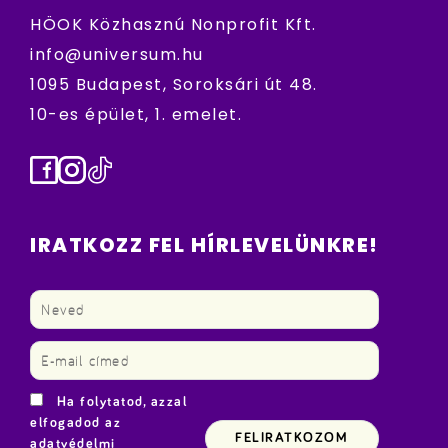
HÖOK Közhasznú Nonprofit Kft.
info@universum.hu
1095 Budapest, Soroksári út 48.
10-es épület, 1. emelet.
Facebook
Instagram
TikTok
IRATKOZZ FEL HÍRLEVELÜNKRE!
Ha folytatod, azzal
elfogadod az
adatvédelmi