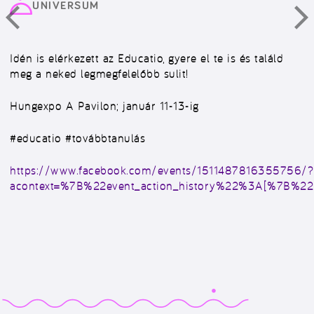
UNIVERSUM
Idén is elérkezett az Educatio, gyere el te is és találd
meg a neked legmegfelelőbb sulit!
Hungexpo A Pavilon; január 11-13-ig
#educatio #továbbtanulás
https://www.facebook.com/events/1511487816355756/?
acontext=%7B%22event_action_history%22%3A[%7B%