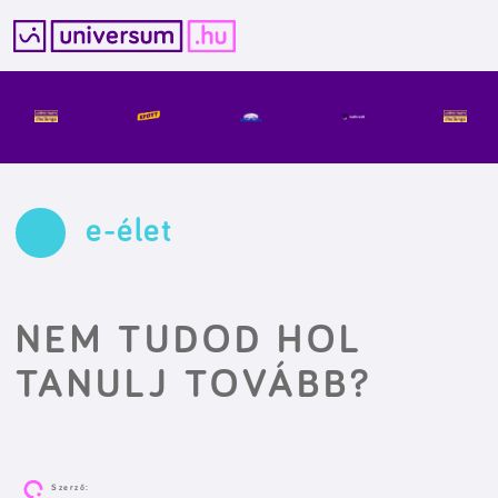
Kilépés
a
tartalomba
e-élet
NEM TUDOD HOL
TANULJ TOVÁBB?
Szerző: