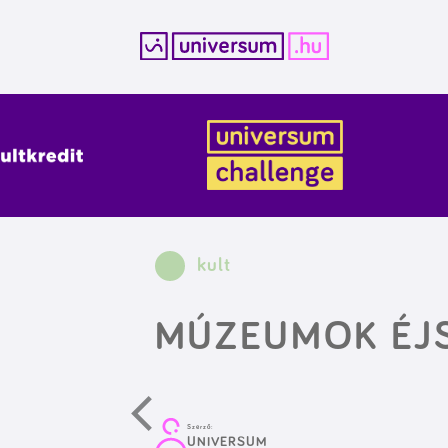
Kilépés
a
tartalomba
kult
MÚZEUMOK ÉJS
Szerző:
UNIVERSUM