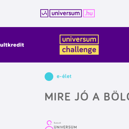
Kilépés
a
tartalomba
e-élet
MIRE JÓ A BÖ
Szerző:
UNIVERSUM