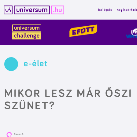
belépés
regisztráci
Kilépés
a
tartalomba
e-élet
MIKOR LESZ MÁR ŐSZI
SZÜNET?
Szerző: