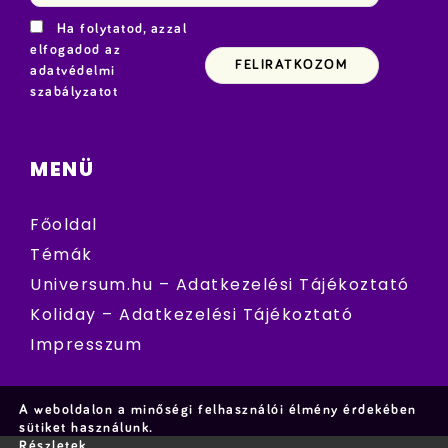
Ha folytatod, azzal
elfogadod az
adatvédelmi
szabályzatot
MENÜ
Főoldal
Témák
Universum.hu – Adatkezelési Tájékoztató
Koliday – Adatkezelési Tájékoztató
Impresszum
A weboldalon a minőségi felhasználói élmény érdekében
sütiket használunk.
Részletek