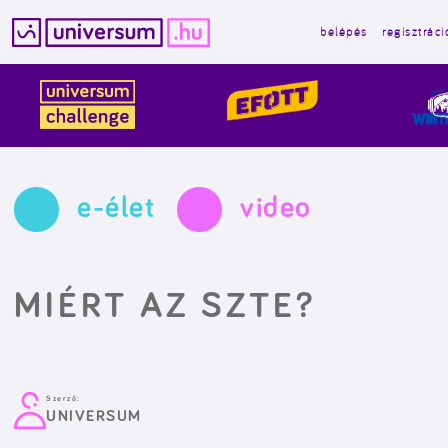
belépés
regisztráci
Kilépés
a
tartalomba
e-élet
video
MIÉRT AZ SZTE?
Szerző:
UNIVERSUM