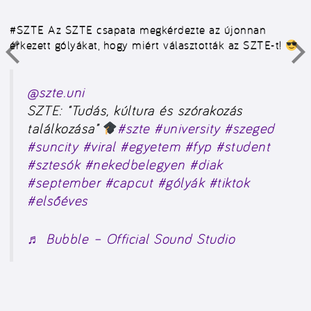
#SZTE
Az SZTE csapata megkérdezte az újonnan
érkezett gólyákat, hogy miért választották az SZTE-t!
@szte.uni
SZTE: “Tudás, kúltura és szórakozás
találkozása”
#szte
#university
#szeged
#suncity
#viral
#egyetem
#fyp
#student
#sztesók
#nekedbelegyen
#diak
#september
#capcut
#gólyák
#tiktok
#elsőéves
♬ Bubble – Official Sound Studio