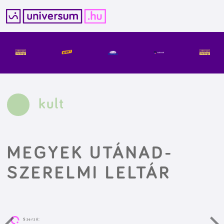
Kilépés
a
tartalomba
kult
MEGYEK UTÁNAD-
SZERELMI LELTÁR
Szerző: