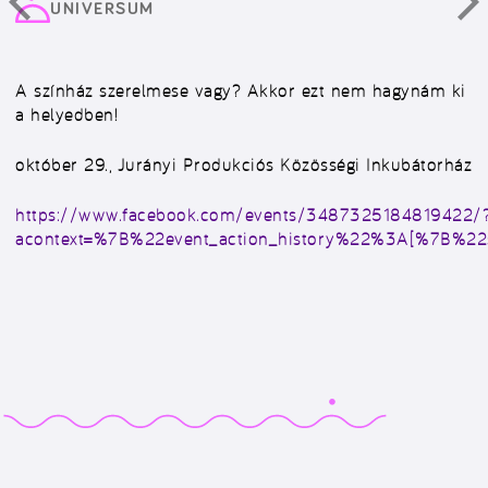
UNIVERSUM
A színház szerelmese vagy? Akkor ezt nem hagynám ki
a helyedben!
október 29., Jurányi Produkciós Közösségi Inkubátorház
https://www.facebook.com/events/3487325184819422/
acontext=%7B%22event_action_history%22%3A[%7B