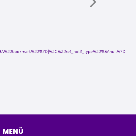
3A%22bookmark%22%7D]%2C%22ref_notif_type%22%3Anull%7D
MENÜ