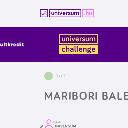
Kilépés
a
tartalomba
kult
MARIBORI BALE
Szerző:
UNIVERSUM