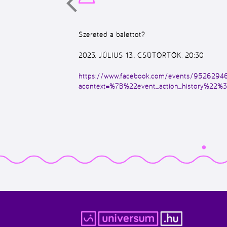
Szereted a balettot?
2023. JÚLIUS 13., CSÜTÖRTÖK, 20:30
https://www.facebook.com/events/952629
acontext=%7B%22event_action_history%2