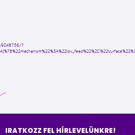
469048756/?
2%3A[%7B%22mechanism%22%3A%22lov_feed%22%2C%22surface%22%
IRATKOZZ FEL HÍRLEVELÜNKRE!