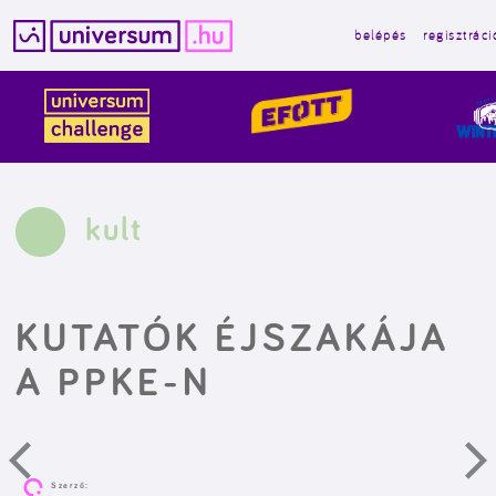
belépés
regisztráci
Kilépés
a
tartalomba
kult
KUTATÓK ÉJSZAKÁJA
A PPKE-N
Szerző: