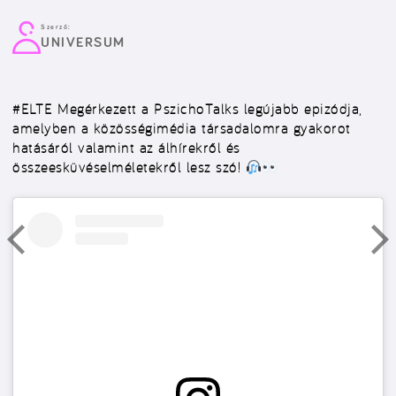
Szerző:
UNIVERSUM
#ELTE
Megérkezett a PszichoTalks legújabb epizódja,
amelyben a közösségimédia társadalomra gyakorot
hatásáról valamint az álhírekről és
összeesküvéselméletekről lesz szó!