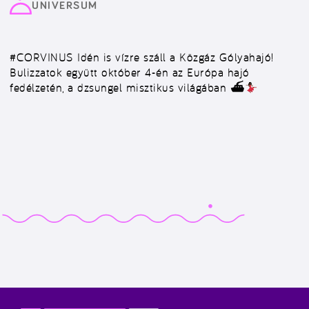
UNIVERSUM
#CORVINUS
Idén is vízre száll a Közgáz Gólyahajó!
Bulizzatok együtt október 4-én az Európa hajó
fedélzetén, a dzsungel misztikus világában ⛴