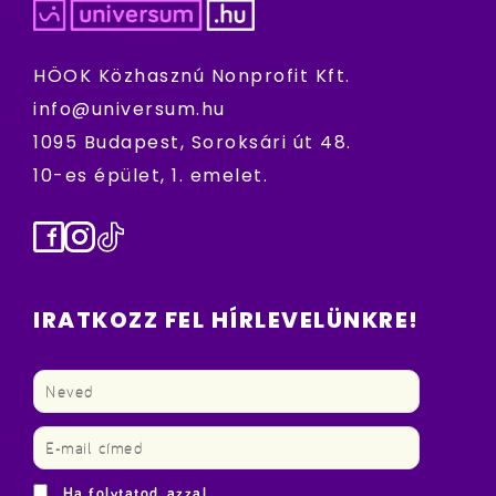
HÖOK Közhasznú Nonprofit Kft.
info@universum.hu
1095 Budapest, Soroksári út 48.
10-es épület, 1. emelet.
Facebook
Instagram
TikTok
IRATKOZZ FEL HÍRLEVELÜNKRE!
Ha folytatod, azzal