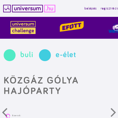
belépés
regisztráci
Kilépés
a
tartalomba
buli
e-élet
KÖZGÁZ GÓLYA
HAJÓPARTY
Szerző: