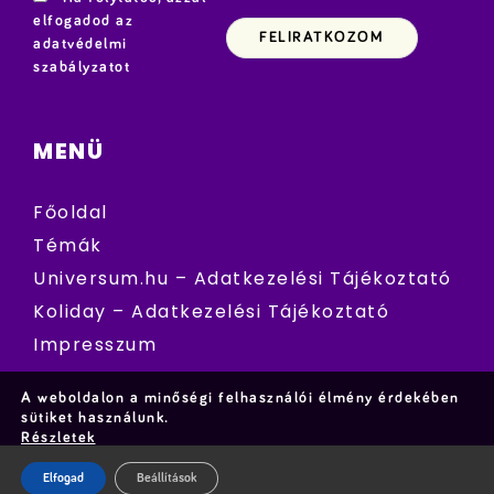
elfogadod az
adatvédelmi
szabályzatot
MENÜ
Főoldal
Témák
Universum.hu – Adatkezelési Tájékoztató
Koliday – Adatkezelési Tájékoztató
Impresszum
A weboldalon a minőségi felhasználói élmény érdekében
sütiket használunk.
Részletek
Elfogad
Beállítások