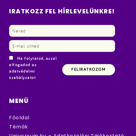
IRATKOZZ FEL HÍRLEVELÜNKRE!
Ha folytatod, azzal
elfogadod az
adatvédelmi
szabályzatot
MENÜ
Főoldal
Témák
Universum.hu – Adatkezelési Tájékoztató