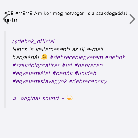
#DE #MEME
Amikor még hétvégén is a szakdogáddal
zaklat.
@dehok_official
Nincs is kellemesebb az új e-mail
hangjánál
#debreceniegyetem
#dehok
#szakdolgozatiras
#ud
#debrecen
#egyetemiélet
#dehök
#unideb
#egyetemistavagyok
#debrecencity
♬ original sound –