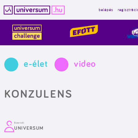
belépés
regisztráci
Kilépés
a
tartalomba
e-élet
video
KONZULENS
Szerző:
UNIVERSUM