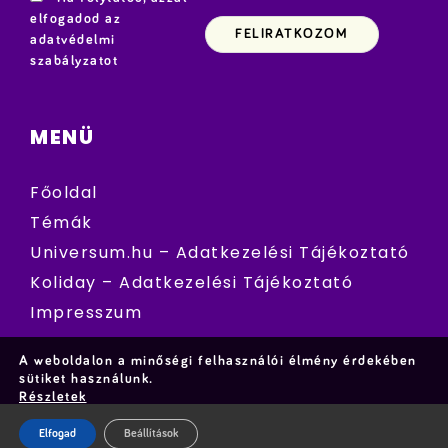
elfogadod az
adatvédelmi
szabályzatot
MENÜ
Főoldal
Témák
Universum.hu – Adatkezelési Tájékoztató
Koliday – Adatkezelési Tájékoztató
Impresszum
A weboldalon a minőségi felhasználói élmény érdekében
sütiket használunk.
Részletek
Elfogad
Beállítások