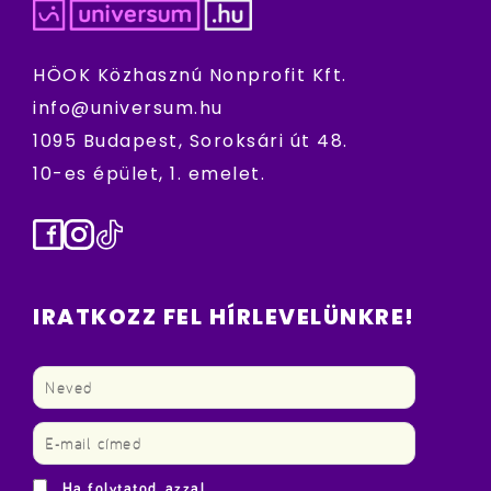
HÖOK Közhasznú Nonprofit Kft.
info@universum.hu
1095 Budapest, Soroksári út 48.
10-es épület, 1. emelet.
Facebook
Instagram
TikTok
IRATKOZZ FEL HÍRLEVELÜNKRE!
Ha folytatod, azzal