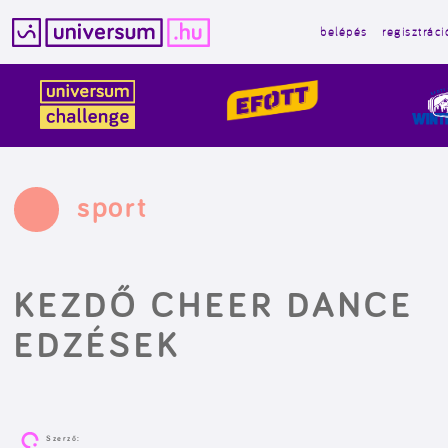
belépés
regisztráci
Kilépés
a
tartalomba
sport
KEZDŐ CHEER DANCE
EDZÉSEK
Szerző: