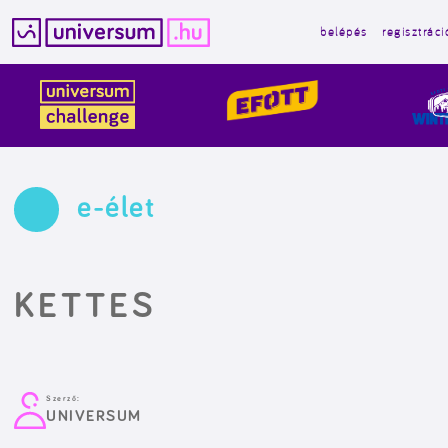
belépés
regisztráci
Kilépés
a
tartalomba
e-élet
KETTES
Szerző:
UNIVERSUM