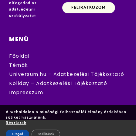
elfogadod az
adatvédelmi
szabályzatot
MENÜ
Főoldal
Témák
Universum.hu – Adatkezelési Tájékoztató
Koliday – Adatkezelési Tájékoztató
Impresszum
A weboldalon a minőségi felhasználói élmény érdekében
sütiket használunk.
Részletek
Elfogad
Beállítások