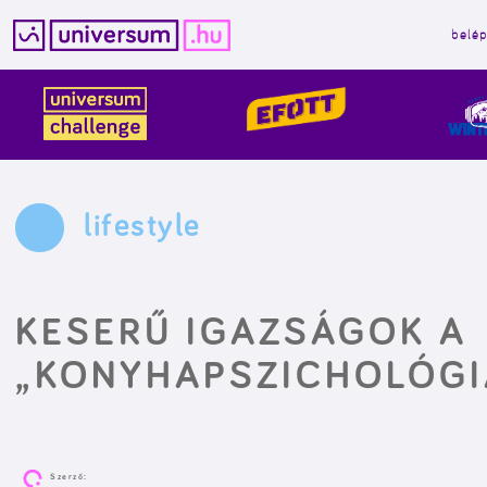
belé
Kilépés
a
tartalomba
lifestyle
KESERŰ IGAZSÁGOK A
„KONYHAPSZICHOLÓGI
Szerző: