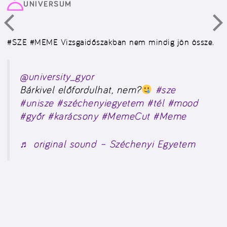
UNIVERSUM
#SZE #MEME
Vizsgaidőszakban nem mindig jön össze.
@university_gyor
Bárkivel előfordulhat, nem?
#sze
#unisze
#széchenyiegyetem
#tél
#mood
#győr
#karácsony
#MemeCut
#Meme
♬ original sound – Széchenyi Egyetem