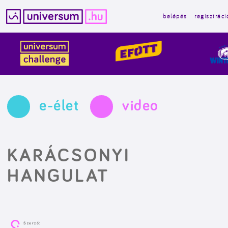
belépés
regisztráci
Kilépés
a
tartalomba
e-élet
video
KARÁCSONYI
HANGULAT
Szerző: