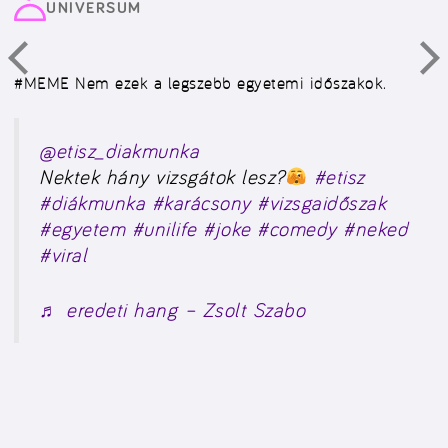
UNIVERSUM
#MEME
Nem ezek a legszebb egyetemi időszakok.
@etisz_diakmunka
Nektek hány vizsgátok lesz?
#etisz
#diákmunka
#karácsony
#vizsgaidőszak
#egyetem
#unilife
#joke
#comedy
#neked
#viral
♬ eredeti hang – Zsolt Szabo