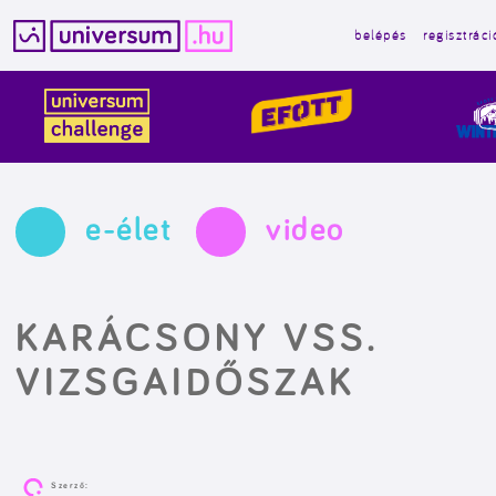
belépés
regisztráci
Kilépés
a
tartalomba
e-élet
video
KARÁCSONY VSS.
VIZSGAIDŐSZAK
Szerző: