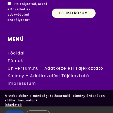
Ha folytatod, azzal
elfogadod az
adatvédelmi
szabályzatot
MENÜ
Főoldal
Témák
Universum.hu – Adatkezelési Tájékoztató
Koliday – Adatkezelési Tájékoztató
Impresszum
A weboldalon a minőségi felhasználói élmény érdekében
sütiket használunk.
Részletek