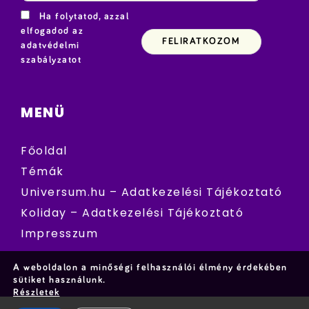
Ha folytatod, azzal
elfogadod az
adatvédelmi
szabályzatot
MENÜ
Főoldal
Témák
Universum.hu – Adatkezelési Tájékoztató
Koliday – Adatkezelési Tájékoztató
Impresszum
A weboldalon a minőségi felhasználói élmény érdekében
sütiket használunk.
Részletek