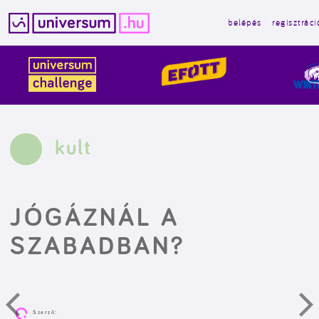
belépés
regisztráci
Kilépés
a
tartalomba
kult
JÓGÁZNÁL A
SZABADBAN?
Szerző: