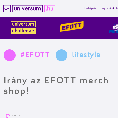
belépés
regisztráci
Kilépés
a
tartalomba
#EFOTT
lifestyle
Irány az EFOTT merch
shop!
Szerző: