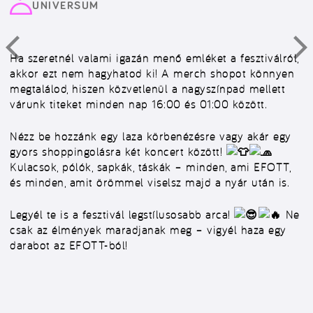
UNIVERSUM
Ha szeretnél valami igazán menő emléket a fesztiválról,
akkor ezt nem hagyhatod ki! A merch shopot könnyen
megtalálod, hiszen közvetlenül a nagyszínpad mellett
várunk titeket minden nap 16:00 és 01:00 között.
Nézz be hozzánk egy laza körbenézésre vagy akár egy
gyors shoppingolásra két koncert között!
Kulacsok, pólók, sapkák, táskák – minden, ami EFOTT,
és minden, amit örömmel viselsz majd a nyár után is.
Legyél te is a fesztivál legstílusosabb arca!
Ne
csak az élmények maradjanak meg – vigyél haza egy
darabot az EFOTT-ból!