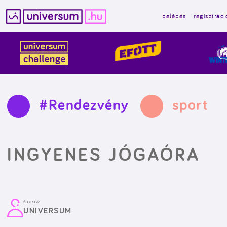
belépés
regisztráci
Kilépés
a
tartalomba
#Rendezvény
sport
INGYENES JÓGAÓRA
Szerző:
UNIVERSUM