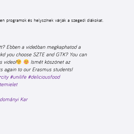
en programok és helyszínek várják a szegedi diákokat.
ett? Ebben a videóban megkaphatod a
d you choose SZTE and GTK? You can
s video!
Ismét köszönet az
 again to our Erasmus students!
city
#unilife
#deliciousfood
temielet
dományi Kar