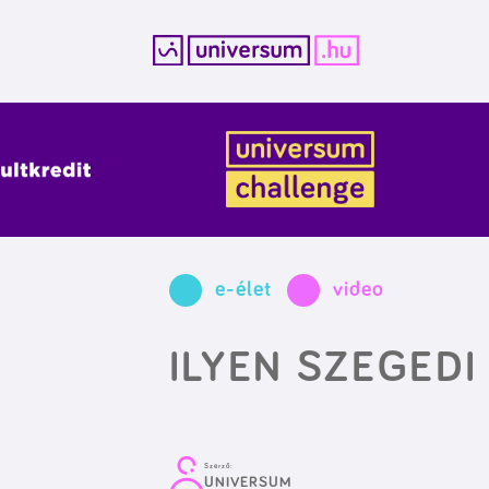
Kilépés
a
tartalomba
e-élet
video
ILYEN SZEGED
Szerző:
UNIVERSUM