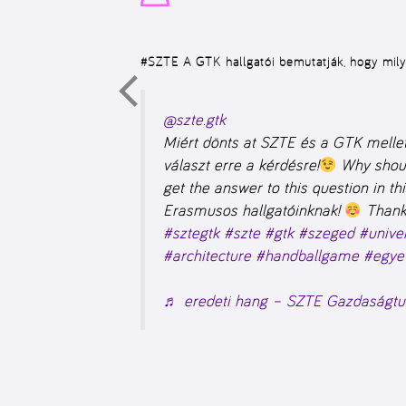
#SZTE
A GTK hallgatói bemutatják, hogy mily
@szte.gtk
Miért dönts at SZTE és a GTK mell
választ erre a kérdésre!
Why shouk
get the answer to this question in thi
Erasmusos hallgatóinknak!
Thanks
#sztegtk
#szte
#gtk
#szeged
#univer
#architecture
#handballgame
#egye
♬ eredeti hang – SZTE Gazdaságtu