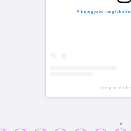
A bejegyzés megtekinté
Megosztott b