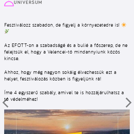
UNIVERSUM
Fesztiválozz szabadon, de figyelj a környezetedre is!
Az EFOTT-on a szabadságé és a bulié a főszerep, de ne
felejtsük el, hogy a Velencei-tó mindannyiunk közös
kincse.
Ahhoz, hogy még nagyon sokáig élvezhessük ezt a
helyet, fesztiválozás közben is figyeljünk rá!
Íme 4 egyszerű szabály, amivel te is hozzájárulhatsz a
tó védelméhez!