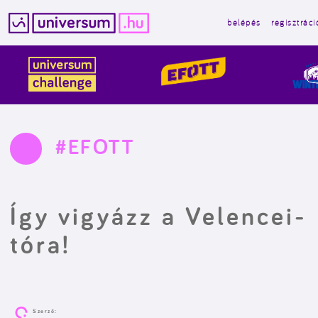
belépés
regisztráci
Kilépés
a
tartalomba
#EFOTT
Így vigyázz a Velencei-
tóra!
Szerző: