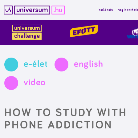
belépés
regisztráci
Kilépés
a
tartalomba
e-élet
english
video
HOW TO STUDY WITH
PHONE ADDICTION