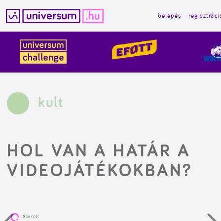
belépés
regisztráci
Kilépés
a
tartalomba
kult
HOL VAN A HATÁR A
VIDEOJÁTÉKOKBAN?
Szerző: