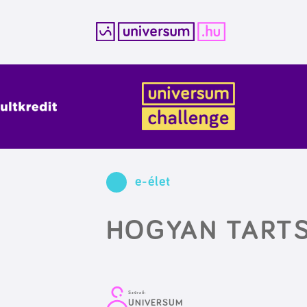
Kilépés
a
tartalomba
e-élet
HOGYAN TARTS
Szerző:
UNIVERSUM