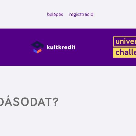
belépés
regisztráció
UDÁSODAT?