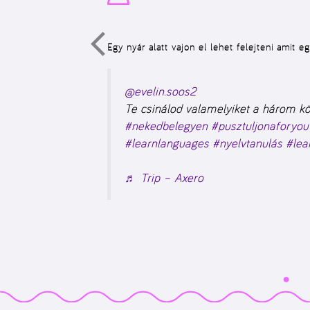
Egy nyár alatt vajon el lehet felejteni amit e
@evelin.soos2
Te csinálod valamelyiket a három kö
#nekedbelegyen
#pusztuljonaforyou
#learnlanguages
#nyelvtanulás
#lea
♬ Trip – Axero