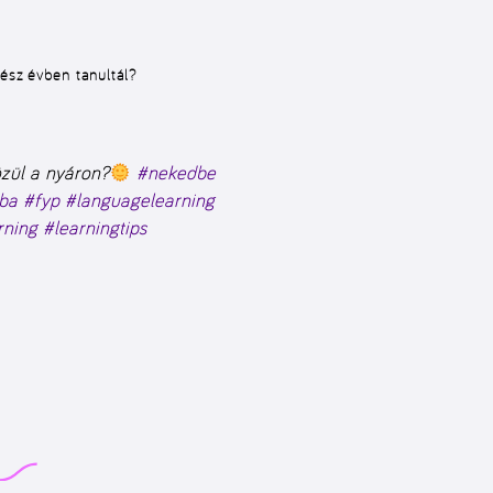
gész évben tanultál?
zül a nyáron?
#nekedbe
ba
#fyp
#languagelearning
rning
#learningtips