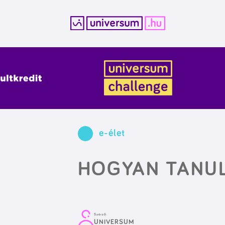
Kilépés
a
tartalomba
e-élet
HOGYAN TANUL
Szerző:
UNIVERSUM