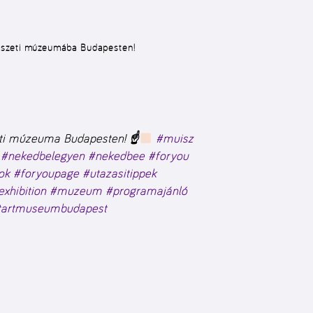
észeti múzeumába Budapesten!
ti múzeuma Budapesten! ☝
#muisz
#nekedbelegyen
#nekedbee
#foryou
ok
#foryoupage
#utazasitippek
exhibition
#muzeum
#programajánló
htartmuseumbudapest