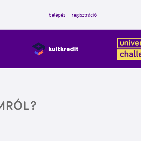
belépés
regisztráció
MRÓL?