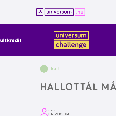
Kilépés
a
tartalomba
kult
HALLOTTÁL MÁ
Szerző:
UNIVERSUM