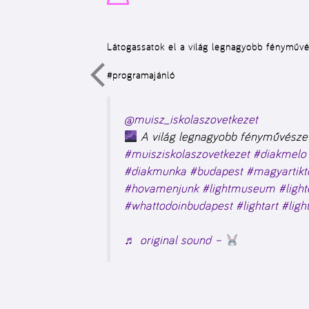
Látogassatok el a világ legnagyobb fényműv
#programajánló
@muisz_iskolaszovetkezet
A világ legnagyobb fényművésze
#muisziskolaszovetkezet
#diakmelo
#diakmunka
#budapest
#magyartikt
#hovamenjunk
#lightmuseum
#light
#whattodoinbudapest
#lightart
#lig
♬ original sound –