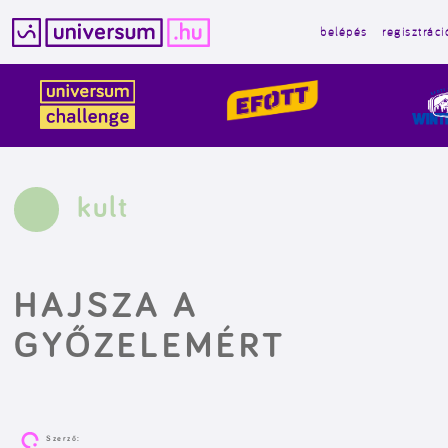
belépés
regisztráci
Kilépés
a
tartalomba
kult
HAJSZA A
GYŐZELEMÉRT
Szerző: