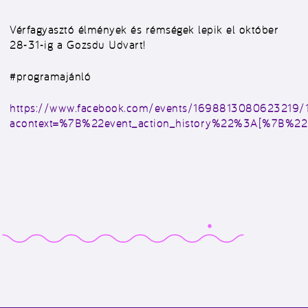
Vérfagyasztó élmények és rémségek lepik el október
28-31-ig a Gozsdu Udvart!
#programajánló
https://www.facebook.com/events/1698813080623219
acontext=%7B%22event_action_history%22%3A[%7B%