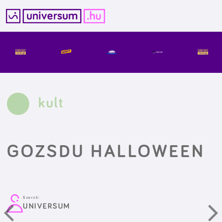
Kilépés
a
tartalomba
kult
GOZSDU HALLOWEEN
Szerző:
UNIVERSUM