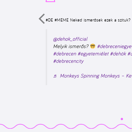
#DE #MEME
Neked ismerősek ezek a szituk?
@dehok_official
Melyik ismerős?
#debreceniegy
#debrecen
#egyetemiélet
#dehök
#
#debrecencity
♬ Monkeys Spinning Monkeys – Ke