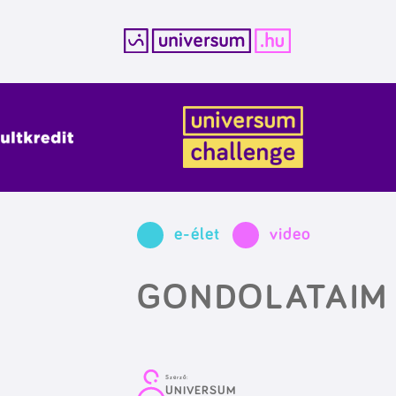
Kilépés
a
tartalomba
e-élet
video
GONDOLATAIM
Szerző:
UNIVERSUM