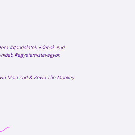
etem
#gondolatok
#dehok
#ud
unideb
#egyetemistavagyok
vin MacLeod & Kevin The Monkey