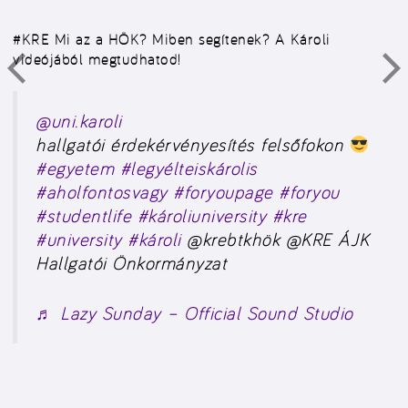
#KRE
Mi az a HÖK? Miben segítenek? A Károli
videójából megtudhatod!
@uni.karoli
hallgatói érdekérvényesítés felsőfokon
#egyetem
#legyélteiskárolis
#aholfontosvagy
#foryoupage
#foryou
#studentlife
#károliuniversity
#kre
#university
#károli
@krebtkhök @KRE ÁJK
Hallgatói Önkormányzat
♬ Lazy Sunday – Official Sound Studio