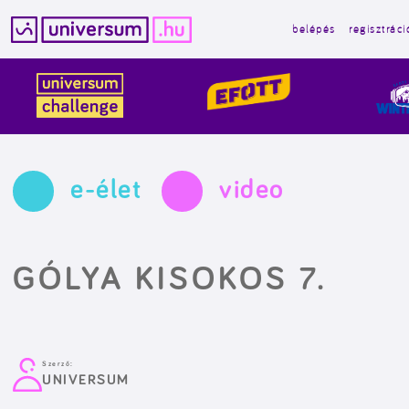
belépés
regisztráci
Kilépés
a
tartalomba
e-élet
video
GÓLYA KISOKOS 7.
Szerző:
UNIVERSUM