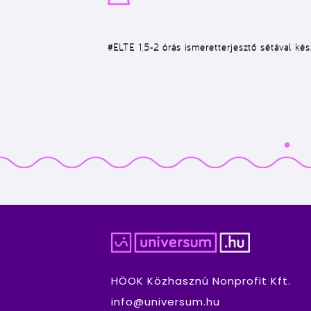
#ELTE
1,5-2 órás ismeretterjesztő sétával kés
HÖOK Közhasznú Nonprofit Kft.
info@universum.hu