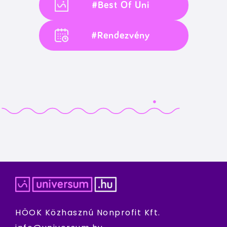
#Best Of Uni
#Rendezvény
HÖOK Közhasznú Nonprofit Kft.