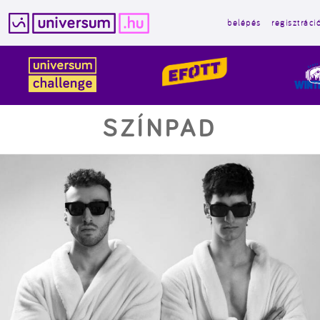
belépés
regisztráci
Kilépés
a
tartalomba
SZÍNPAD