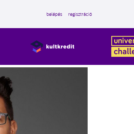
belépés
regisztráció