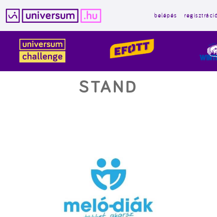
belépés
regisztráci
Kilépés
a
tartalomba
STAND